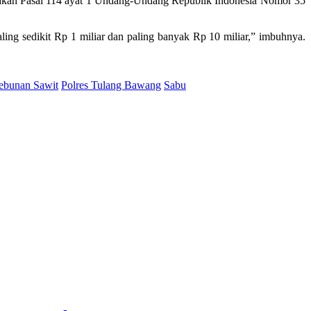
enakan Pasal 114 ayat 1 Undang-Undang Republik Indonesia Nomor 35
ling sedikit Rp 1 miliar dan paling banyak Rp 10 miliar,” imbuhnya.
ebunan Sawit
Polres Tulang Bawang
Sabu