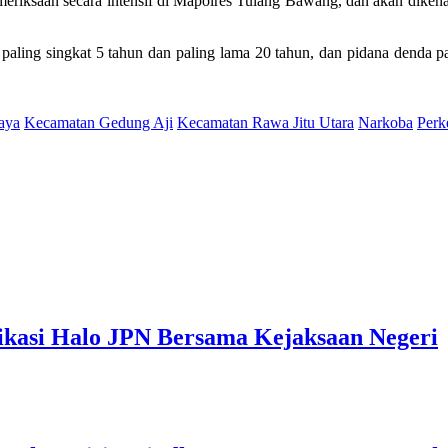
meriksaan secara intensif di Mapolres Tulang Bawang, dan akan dik
paling singkat 5 tahun dan paling lama 20 tahun, dan pidana denda pa
aya
Kecamatan Gedung Aji
Kecamatan Rawa Jitu Utara
Narkoba
Perk
ikasi Halo JPN Bersama Kejaksaan Negeri