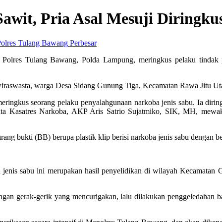
wit, Pria Asal Mesuji Diringku
Perbesar
 Polres Tulang Bawang, Polda Lampung, meringkus pelaku tindak p
esi wiraswasta, warga Desa Sidang Gunung Tiga, Kecamatan Rawa Jitu U
eringkus seorang pelaku penyalahgunaan narkoba jenis sabu. Ia diri
ta Kasatres Narkoba, AKP Aris Satrio Sujatmiko, SIK, MH, mewak
ang bukti (BB) berupa plastik klip berisi narkoba jenis sabu dengan 
enis sabu ini merupakan hasil penyelidikan di wilayah Kecamatan G
 dengan gerak-gerik yang mencurigakan, lalu dilakukan penggeledahan