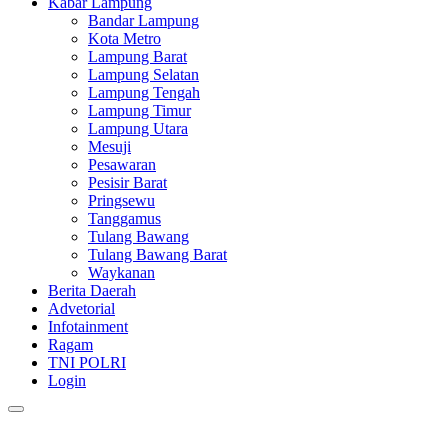
Kabar Lampung
Bandar Lampung
Kota Metro
Lampung Barat
Lampung Selatan
Lampung Tengah
Lampung Timur
Lampung Utara
Mesuji
Pesawaran
Pesisir Barat
Pringsewu
Tanggamus
Tulang Bawang
Tulang Bawang Barat
Waykanan
Berita Daerah
Advetorial
Infotainment
Ragam
TNI POLRI
Login