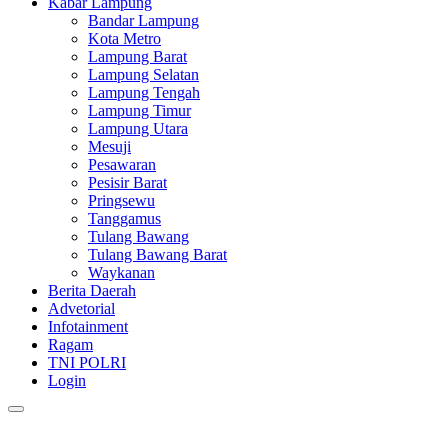
Kabar Lampung
Bandar Lampung
Kota Metro
Lampung Barat
Lampung Selatan
Lampung Tengah
Lampung Timur
Lampung Utara
Mesuji
Pesawaran
Pesisir Barat
Pringsewu
Tanggamus
Tulang Bawang
Tulang Bawang Barat
Waykanan
Berita Daerah
Advetorial
Infotainment
Ragam
TNI POLRI
Login