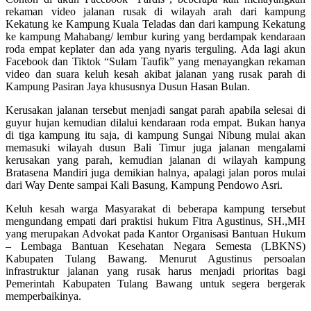
rekaman video jalanan rusak di wilayah arah dari kampung
Kekatung ke Kampung Kuala Teladas dan dari kampung Kekatung
ke kampung Mahabang/ lembur kuring yang berdampak kendaraan
roda empat keplater dan ada yang nyaris terguling. Ada lagi akun
Facebook dan Tiktok “Sulam Taufik” yang menayangkan rekaman
video dan suara keluh kesah akibat jalanan yang rusak parah di
Kampung Pasiran Jaya khususnya Dusun Hasan Bulan.
Kerusakan jalanan tersebut menjadi sangat parah apabila selesai di
guyur hujan kemudian dilalui kendaraan roda empat. Bukan hanya
di tiga kampung itu saja, di kampung Sungai Nibung mulai akan
memasuki wilayah dusun Bali Timur juga jalanan mengalami
kerusakan yang parah, kemudian jalanan di wilayah kampung
Bratasena Mandiri juga demikian halnya, apalagi jalan poros mulai
dari Way Dente sampai Kali Basung, Kampung Pendowo Asri.
Keluh kesah warga Masyarakat di beberapa kampung tersebut
mengundang empati dari praktisi hukum Fitra Agustinus, SH.,MH
yang merupakan Advokat pada Kantor Organisasi Bantuan Hukum
– Lembaga Bantuan Kesehatan Negara Semesta (LBKNS)
Kabupaten Tulang Bawang. Menurut Agustinus persoalan
infrastruktur jalanan yang rusak harus menjadi prioritas bagi
Pemerintah Kabupaten Tulang Bawang untuk segera bergerak
memperbaikinya.