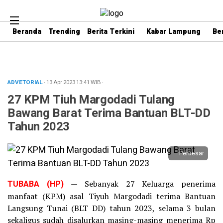
Beranda
Trending
Berita Terkini
Kabar Lampung
Be
ADVETORIAL
· 13 Apr 2023
13:41
WIB
·
27 KPM Tiuh Margodadi Tulang
Bawang Barat Terima Bantuan BLT-DD
Tahun 2023
Perbesar
TUBABA (HP)
— Sebanyak 27 Keluarga penerima
manfaat (KPM) asal Tiyuh Margodadi terima Bantuan
Langsung Tunai (BLT DD) tahun 2023, selama 3 bulan
sekaligus sudah disalurkan masing-masing menerima Rp