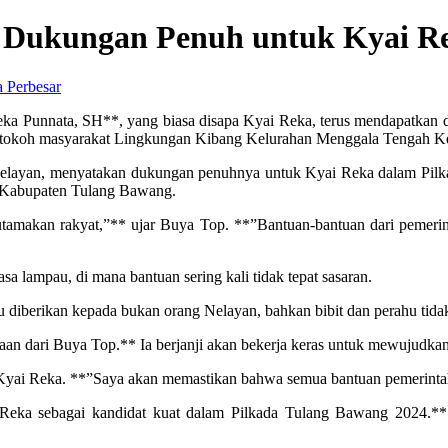
i Dukungan Penuh untuk Kyai R
Perbesar
 Punnata, SH**, yang biasa disapa Kyai Reka, terus mendapatkan duk
, tokoh masyarakat Lingkungan Kibang Kelurahan Menggala Tengah 
n nelayan, menyatakan dukungan penuhnya untuk Kyai Reka dalam Pi
 Kabupaten Tulang Bawang.
gutamakan rakyat,”** ujar Buya Top. **”Bantuan-bantuan dari pemer
a lampau, di mana bantuan sering kali tidak tepat sasaran.
 diberikan kepada bukan orang Nelayan, bahkan bibit dan perahu tidak
an dari Buya Top.** Ia berjanji akan bekerja keras untuk mewujudk
 Kyai Reka. **”Saya akan memastikan bahwa semua bantuan pemerintah 
 Reka sebagai kandidat kuat dalam Pilkada Tulang Bawang 2024.