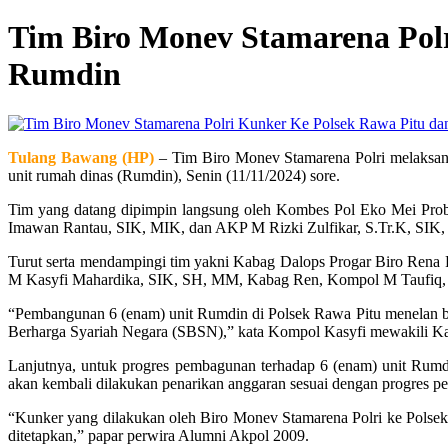
Tim Biro Monev Stamarena Pol
Rumdin
Tulang Bawang (HP)
– Tim Biro Monev Stamarena Polri melaksana
unit rumah dinas (Rumdin), Senin (11/11/2024) sore.
Tim yang datang dipimpin langsung oleh Kombes Pol Eko Mei Prob
Imawan Rantau, SIK, MIK, dan AKP M Rizki Zulfikar, S.Tr.K, SIK
Turut serta mendampingi tim yakni Kabag Dalops Progar Biro Re
M Kasyfi Mahardika, SIK, SH, MM, Kabag Ren, Kompol M Taufiq,
“Pembangunan 6 (enam) unit Rumdin di Polsek Rawa Pitu menelan biaya
Berharga Syariah Negara (SBSN),” kata Kompol Kasyfi mewakili 
Lanjutnya, untuk progres pembagunan terhadap 6 (enam) unit Rum
akan kembali dilakukan penarikan anggaran sesuai dengan progres 
“Kunker yang dilakukan oleh Biro Monev Stamarena Polri ke Polsek
ditetapkan,” papar perwira Alumni Akpol 2009.