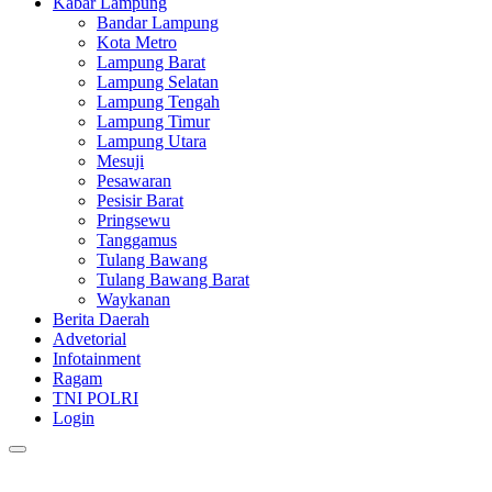
Kabar Lampung
Bandar Lampung
Kota Metro
Lampung Barat
Lampung Selatan
Lampung Tengah
Lampung Timur
Lampung Utara
Mesuji
Pesawaran
Pesisir Barat
Pringsewu
Tanggamus
Tulang Bawang
Tulang Bawang Barat
Waykanan
Berita Daerah
Advetorial
Infotainment
Ragam
TNI POLRI
Login