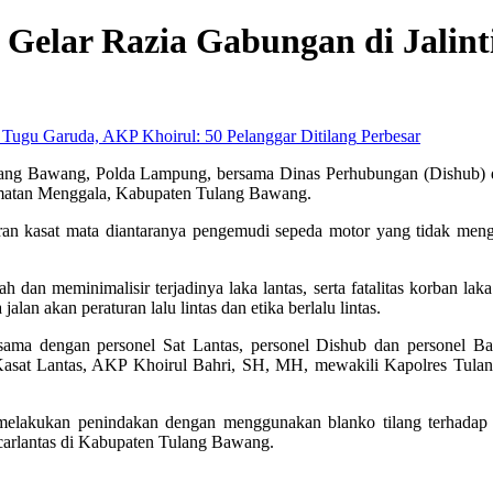
g Gelar Razia Gabungan di Jali
Perbesar
Tulang Bawang, Polda Lampung, bersama Dinas Perhubungan (Dishub)
camatan Menggala, Kabupaten Tulang Bawang.
garan kasat mata diantaranya pengemudi sepeda motor yang tidak men
 dan meminimalisir terjadinya laka lantas, serta fatalitas korban laka
lan akan peraturan lalu lintas dan etika berlalu lintas.
ersama dengan personel Sat Lantas, personel Dishub dan personel
ta Kasat Lantas, AKP Khoirul Bahri, SH, MH, mewakili Kapolres T
 melakukan penindakan dengan menggunakan blanko tilang terhadap 5
ibcarlantas di Kabupaten Tulang Bawang.