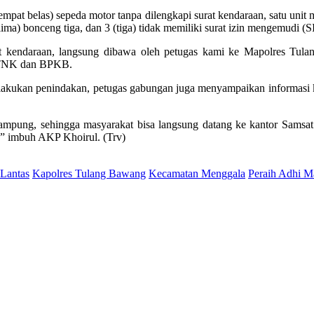
(empat belas) sepeda motor tanpa dilengkapi surat kendaraan, satu uni
lima) bonceng tiga, dan 3 (tiga) tidak memiliki surat izin mengemudi 
t kendaraan, langsung dibawa oleh petugas kami ke Mapolres Tulan
 STNK dan BPKB.
melakukan penindakan, petugas gabungan juga menyampaikan informasi 
Lampung, sehingga masyarakat bisa langsung datang ke kantor Samsa
,” imbuh AKP Khoirul. (Trv)
Lantas
Kapolres Tulang Bawang
Kecamatan Menggala
Peraih Adhi M