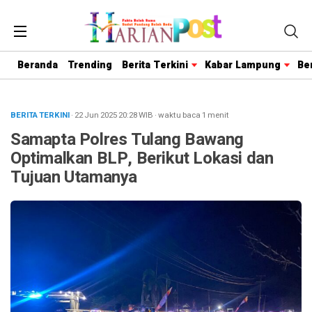
Beranda
Trending
Berita Terkini
Kabar Lampung
Be
BERITA TERKINI
· 22 Jun 2025
20:28
WIB
·
waktu baca 1 menit
Samapta Polres Tulang Bawang
Optimalkan BLP, Berikut Lokasi dan
Tujuan Utamanya