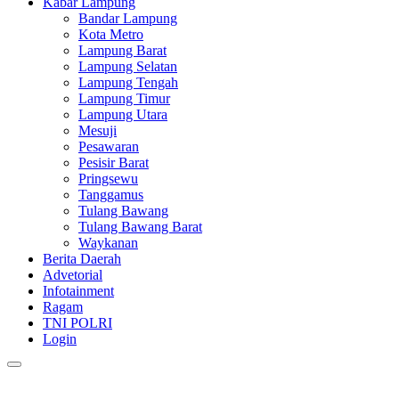
Kabar Lampung
Bandar Lampung
Kota Metro
Lampung Barat
Lampung Selatan
Lampung Tengah
Lampung Timur
Lampung Utara
Mesuji
Pesawaran
Pesisir Barat
Pringsewu
Tanggamus
Tulang Bawang
Tulang Bawang Barat
Waykanan
Berita Daerah
Advetorial
Infotainment
Ragam
TNI POLRI
Login