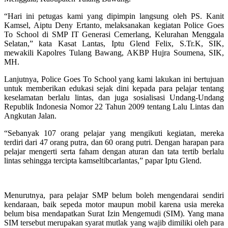
“Hari ini petugas kami yang dipimpin langsung oleh PS. Kanit
Kamsel, Aiptu Deny Ertanto, melaksanakan kegiatan Police Goes
To School di SMP IT Generasi Cemerlang, Kelurahan Menggala
Selatan,” kata Kasat Lantas, Iptu Glend Felix, S.Tr.K, SIK,
mewakili Kapolres Tulang Bawang, AKBP Hujra Soumena, SIK,
MH.
Lanjutnya, Police Goes To School yang kami lakukan ini bertujuan
untuk memberikan edukasi sejak dini kepada para pelajar tentang
keselamatan berlalu lintas, dan juga sosialisasi Undang-Undang
Republik Indonesia Nomor 22 Tahun 2009 tentang Lalu Lintas dan
Angkutan Jalan.
“Sebanyak 107 orang pelajar yang mengikuti kegiatan, mereka
terdiri dari 47 orang putra, dan 60 orang putri. Dengan harapan para
pelajar mengerti serta faham dengan aturan dan tata tertib berlalu
lintas sehingga tercipta kamseltibcarlantas,” papar Iptu Glend.
Menurutnya, para pelajar SMP belum boleh mengendarai sendiri
kendaraan, baik sepeda motor maupun mobil karena usia mereka
belum bisa mendapatkan Surat Izin Mengemudi (SIM). Yang mana
SIM tersebut merupakan syarat mutlak yang wajib dimiliki oleh para