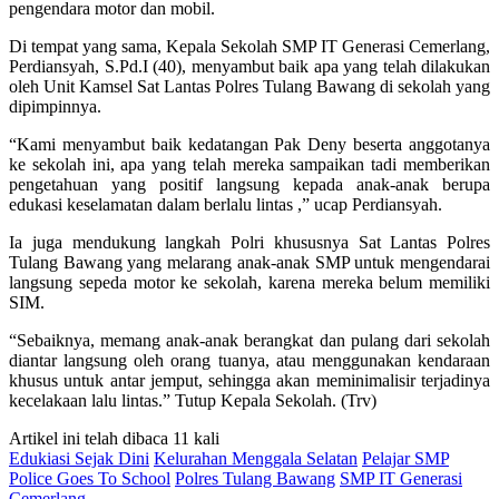
pengendara motor dan mobil.
Di tempat yang sama, Kepala Sekolah SMP IT Generasi Cemerlang,
Perdiansyah, S.Pd.I (40), menyambut baik apa yang telah dilakukan
oleh Unit Kamsel Sat Lantas Polres Tulang Bawang di sekolah yang
dipimpinnya.
“Kami menyambut baik kedatangan Pak Deny beserta anggotanya
ke sekolah ini, apa yang telah mereka sampaikan tadi memberikan
pengetahuan yang positif langsung kepada anak-anak berupa
edukasi keselamatan dalam berlalu lintas ,” ucap Perdiansyah.
Ia juga mendukung langkah Polri khususnya Sat Lantas Polres
Tulang Bawang yang melarang anak-anak SMP untuk mengendarai
langsung sepeda motor ke sekolah, karena mereka belum memiliki
SIM.
“Sebaiknya, memang anak-anak berangkat dan pulang dari sekolah
diantar langsung oleh orang tuanya, atau menggunakan kendaraan
khusus untuk antar jemput, sehingga akan meminimalisir terjadinya
kecelakaan lalu lintas.” Tutup Kepala Sekolah. (Trv)
Artikel ini telah dibaca 11 kali
Edukiasi Sejak Dini
Kelurahan Menggala Selatan
Pelajar SMP
Police Goes To School
Polres Tulang Bawang
SMP IT Generasi
Cemerlang