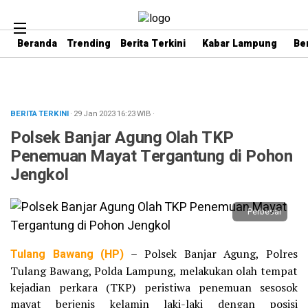
Beranda
Trending
Berita Terkini
Kabar Lampung
Be
BERITA TERKINI
· 29 Jan 2023
16:23
WIB
·
Polsek Banjar Agung Olah TKP
Penemuan Mayat Tergantung di Pohon
Jengkol
Perbesar
Tulang Bawang (HP)
– Polsek Banjar Agung, Polres
Tulang Bawang, Polda Lampung, melakukan olah tempat
kejadian perkara (TKP) peristiwa penemuan sesosok
mayat berjenis kelamin laki-laki dengan posisi