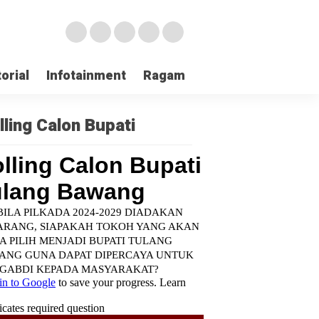
orial
Infotainment
Ragam
TNI POLRI
Login
lling Calon Bupati