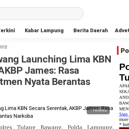
Terkini
Kabar Lampung
Berita Daerah
Advet
WIB
·
Po
awang Launching Lima KBN
 AKBP James: Rasa
itmen Nyata Berantas
Perbesar
lres Tulang Bawang, Polda Lampung,