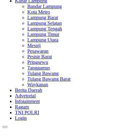
Kabar Lampung
Bandar Lampung
Kota Metro
Lampung Barat
Lampung Selatan
Lampung Tengah
Lampung Timur
Lampung Utara
Mesuji
Pesawaran
Pesisir Barat
Pringsewu
Tanggamus
Tulang Bawang
Tulang Bawang Barat
Waykanan
Berita Daerah
Advetorial
Infotainment
Ragam
TNI POLRI
Login