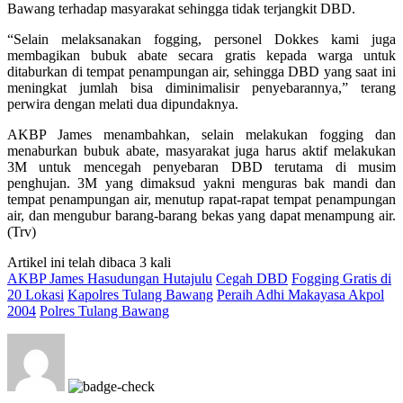
Bawang terhadap masyarakat sehingga tidak terjangkit DBD.
“Selain melaksanakan fogging, personel Dokkes kami juga
membagikan bubuk abate secara gratis kepada warga untuk
ditaburkan di tempat penampungan air, sehingga DBD yang saat ini
meningkat jumlah bisa diminimalisir penyebarannya,” terang
perwira dengan melati dua dipundaknya.
AKBP James menambahkan, selain melakukan fogging dan
menaburkan bubuk abate, masyarakat juga harus aktif melakukan
3M untuk mencegah penyebaran DBD terutama di musim
penghujan. 3M yang dimaksud yakni menguras bak mandi dan
tempat penampungan air, menutup rapat-rapat tempat penampungan
air, dan mengubur barang-barang bekas yang dapat menampung air.
(Trv)
Artikel ini telah dibaca 3 kali
AKBP James Hasudungan Hutajulu
Cegah DBD
Fogging Gratis di
20 Lokasi
Kapolres Tulang Bawang
Peraih Adhi Makayasa Akpol
2004
Polres Tulang Bawang