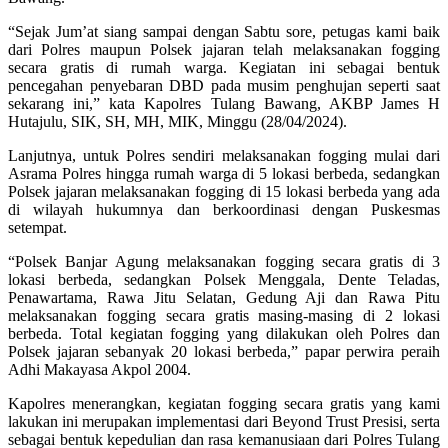
“Sejak Jum’at siang sampai dengan Sabtu sore, petugas kami baik
dari Polres maupun Polsek jajaran telah melaksanakan fogging
secara gratis di rumah warga. Kegiatan ini sebagai bentuk
pencegahan penyebaran DBD pada musim penghujan seperti saat
sekarang ini,” kata Kapolres Tulang Bawang, AKBP James H
Hutajulu, SIK, SH, MH, MIK, Minggu (28/04/2024).
Lanjutnya, untuk Polres sendiri melaksanakan fogging mulai dari
Asrama Polres hingga rumah warga di 5 lokasi berbeda, sedangkan
Polsek jajaran melaksanakan fogging di 15 lokasi berbeda yang ada
di wilayah hukumnya dan berkoordinasi dengan Puskesmas
setempat.
“Polsek Banjar Agung melaksanakan fogging secara gratis di 3
lokasi berbeda, sedangkan Polsek Menggala, Dente Teladas,
Penawartama, Rawa Jitu Selatan, Gedung Aji dan Rawa Pitu
melaksanakan fogging secara gratis masing-masing di 2 lokasi
berbeda. Total kegiatan fogging yang dilakukan oleh Polres dan
Polsek jajaran sebanyak 20 lokasi berbeda,” papar perwira peraih
Adhi Makayasa Akpol 2004.
Kapolres menerangkan, kegiatan fogging secara gratis yang kami
lakukan ini merupakan implementasi dari Beyond Trust Presisi, serta
sebagai bentuk kepedulian dan rasa kemanusiaan dari Polres Tulang