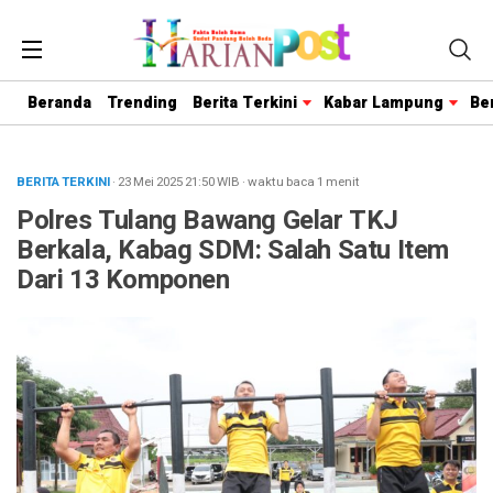
Beranda
Trending
Berita Terkini
Kabar Lampung
Be
BERITA TERKINI
· 23 Mei 2025
21:50
WIB
·
waktu baca 1 menit
Polres Tulang Bawang Gelar TKJ
Berkala, Kabag SDM: Salah Satu Item
Dari 13 Komponen