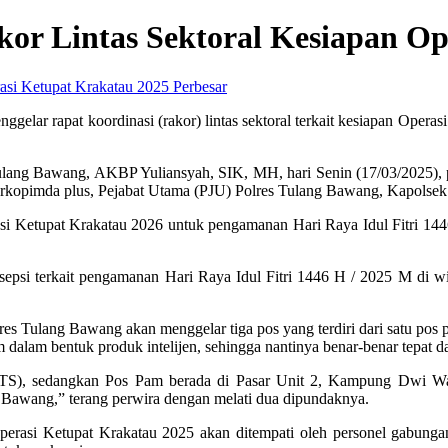
kor Lintas Sektoral Kesiapan O
Perbesar
elar rapat koordinasi (rakor) lintas sektoral terkait kesiapan Opera
s Tulang Bawang, AKBP Yuliansyah, SIK, MH, hari Senin (17/03/2025)
opimda plus, Pejabat Utama (PJU) Polres Tulang Bawang, Kapolsek jaj
perasi Ketupat Krakatau 2026 untuk pengamanan Hari Raya Idul Fitri 
ersepsi terkait pengamanan Hari Raya Idul Fitri 1446 H / 2025 M di
es Tulang Bawang akan menggelar tiga pos yang terdiri dari satu pos
 dalam bentuk produk intelijen, sehingga nantinya benar-benar tepat da
JTTS), sedangkan Pos Pam berada di Pasar Unit 2, Kampung Dwi W
awang,” terang perwira dengan melati dua dipundaknya.
asi Ketupat Krakatau 2025 akan ditempati oleh personel gabungan y