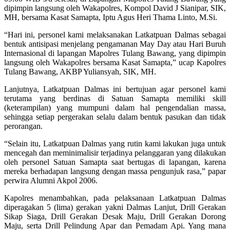
dipimpin langsung oleh Wakapolres, Kompol David J Sianipar, SIK,
MH, bersama Kasat Samapta, Iptu Agus Heri Thama Linto, M.Si.
“Hari ini, personel kami melaksanakan Latkatpuan Dalmas sebagai
bentuk antisipasi menjelang pengamanan May Day atau Hari Buruh
Internasional di lapangan Mapolres Tulang Bawang, yang dipimpin
langsung oleh Wakapolres bersama Kasat Samapta,” ucap Kapolres
Tulang Bawang, AKBP Yuliansyah, SIK, MH.
Lanjutnya, Latkatpuan Dalmas ini bertujuan agar personel kami
terutama yang berdinas di Satuan Samapta memiliki skill
(keterampilan) yang mumpuni dalam hal pengendalian massa,
sehingga setiap pergerakan selalu dalam bentuk pasukan dan tidak
perorangan.
“Selain itu, Latkatpuan Dalmas yang rutin kami lakukan juga untuk
mencegah dan meminimalisir terjadinya pelanggaran yang dilakukan
oleh personel Satuan Samapta saat bertugas di lapangan, karena
mereka berhadapan langsung dengan massa pengunjuk rasa,” papar
perwira Alumni Akpol 2006.
Kapolres menambahkan, pada pelaksanaan Latkatpuan Dalmas
diperagakan 5 (lima) gerakan yakni Dalmas Lanjut, Drill Gerakan
Sikap Siaga, Drill Gerakan Desak Maju, Drill Gerakan Dorong
Maju, serta Drill Pelindung Apar dan Pemadam Api. Yang mana