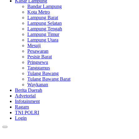
Kabar Lampung
Bandar Lampung
Kota Metro
Lampung Barat
Lampung Selatan
Lampung Tengah
Lampung Timur
Lampung Utara
Mesuji
Pesawaran
Pesisir Barat
Pringsewu
Tanggamus
Tulang Bawang
Tulang Bawang Barat
Waykanan
Berita Daerah
Advetorial
Infotainment
Ragam
TNI POLRI
Login