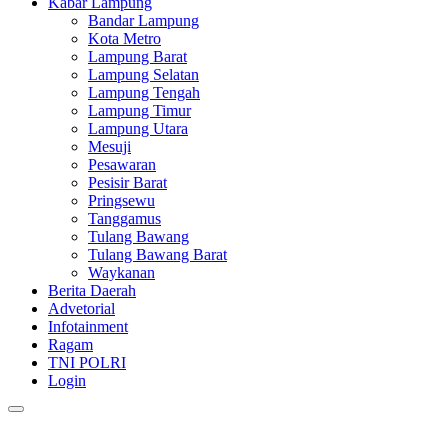
Kabar Lampung
Bandar Lampung
Kota Metro
Lampung Barat
Lampung Selatan
Lampung Tengah
Lampung Timur
Lampung Utara
Mesuji
Pesawaran
Pesisir Barat
Pringsewu
Tanggamus
Tulang Bawang
Tulang Bawang Barat
Waykanan
Berita Daerah
Advetorial
Infotainment
Ragam
TNI POLRI
Login