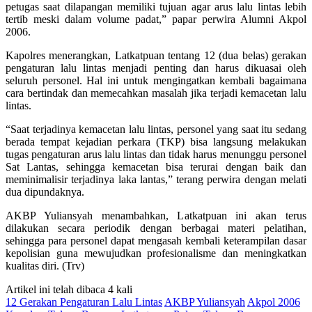
petugas saat dilapangan memiliki tujuan agar arus lalu lintas lebih
tertib meski dalam volume padat,” papar perwira Alumni Akpol
2006.
Kapolres menerangkan, Latkatpuan tentang 12 (dua belas) gerakan
pengaturan lalu lintas menjadi penting dan harus dikuasai oleh
seluruh personel. Hal ini untuk mengingatkan kembali bagaimana
cara bertindak dan memecahkan masalah jika terjadi kemacetan lalu
lintas.
“Saat terjadinya kemacetan lalu lintas, personel yang saat itu sedang
berada tempat kejadian perkara (TKP) bisa langsung melakukan
tugas pengaturan arus lalu lintas dan tidak harus menunggu personel
Sat Lantas, sehingga kemacetan bisa terurai dengan baik dan
meminimalisir terjadinya laka lantas,” terang perwira dengan melati
dua dipundaknya.
AKBP Yuliansyah menambahkan, Latkatpuan ini akan terus
dilakukan secara periodik dengan berbagai materi pelatihan,
sehingga para personel dapat mengasah kembali keterampilan dasar
kepolisian guna mewujudkan profesionalisme dan meningkatkan
kualitas diri. (Trv)
Artikel ini telah dibaca 4 kali
12 Gerakan Pengaturan Lalu Lintas
AKBP Yuliansyah
Akpol 2006