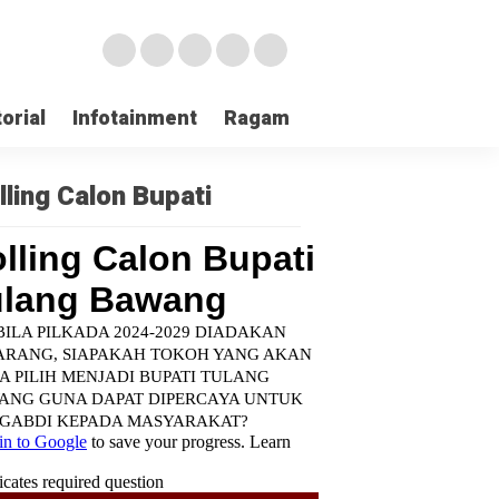
orial
Infotainment
Ragam
TNI POLRI
Login
lling Calon Bupati