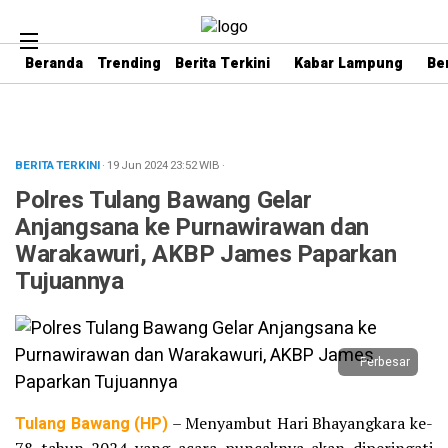
Beranda
Trending
Berita Terkini
Kabar Lampung
Be
BERITA TERKINI
· 19 Jun 2024
23:52
WIB
·
Polres Tulang Bawang Gelar
Anjangsana ke Purnawirawan dan
Warakawuri, AKBP James Paparkan
Tujuannya
Perbesar
Tulang Bawang (HP)
– Menyambut Hari Bhayangkara ke-