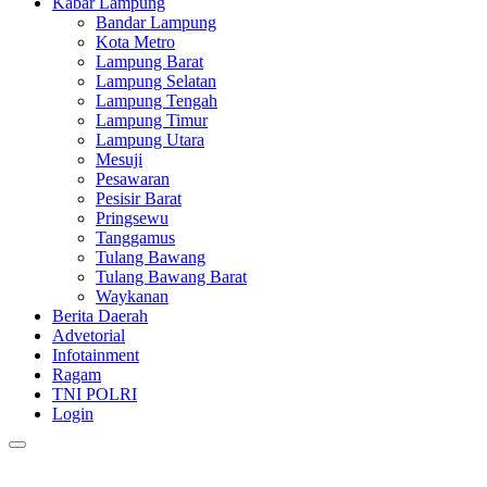
Kabar Lampung
Bandar Lampung
Kota Metro
Lampung Barat
Lampung Selatan
Lampung Tengah
Lampung Timur
Lampung Utara
Mesuji
Pesawaran
Pesisir Barat
Pringsewu
Tanggamus
Tulang Bawang
Tulang Bawang Barat
Waykanan
Berita Daerah
Advetorial
Infotainment
Ragam
TNI POLRI
Login