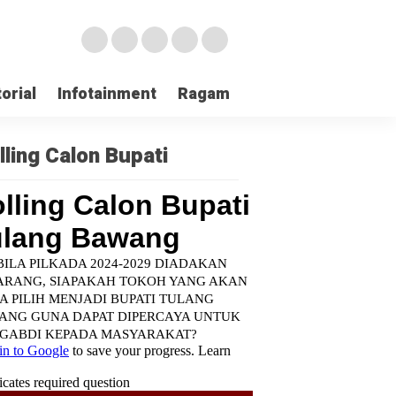
orial
Infotainment
Ragam
TNI POLRI
Login
lling Calon Bupati