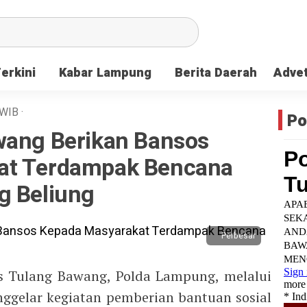
Terkini
Kabar Lampung
Berita Daerah
Advet
WIB
·
Po
wang Berikan Bansos
at Terdampak Bencana
g Beliung
Perbesar
es Tulang Bawang, Polda Lampung, melalui
nggelar kegiatan pemberian bantuan sosial