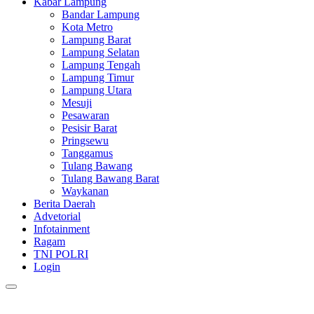
Kabar Lampung
Bandar Lampung
Kota Metro
Lampung Barat
Lampung Selatan
Lampung Tengah
Lampung Timur
Lampung Utara
Mesuji
Pesawaran
Pesisir Barat
Pringsewu
Tanggamus
Tulang Bawang
Tulang Bawang Barat
Waykanan
Berita Daerah
Advetorial
Infotainment
Ragam
TNI POLRI
Login