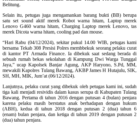
Belitung.
Selain itu, petugas juga mengamankan barang bukti (BB) berupa
satu set sound aktif merek Robot warna hitam, Laptop merek
Lenovo G460 warna hitam, Charging Laptop merek Lenovo, tas
merek Dicota warna hitam, cooling pad dan mouse.
“Hari Rabu (04/12/2024), sekitar pukul 14.00 WIB, petugas kami
bersama Tekab 308 Presisi Polres membbekuk seorang pelaku curat
di kantor PT Armada Finance. Ia dibekuk saat sedang berada di
sebuah rumah bekas sekolahan di Kampung Dwi Warga Tunggal
Jaya,” ucap Kapolsek Banjar Agung, AKP Haryono, S.Pd, MM,
mewakili Kapolres Tulang Bawang, AKBP James H Hutajulu, SIK,
SH, MH, MIK, Jum’at (06/12/2024).
Lanjutnya, pelaku curat yang dibekuk oleh petugas kami ini, sudah
tiga kali menjadi resividis dalam kasus serupa di Kabupaten Tulang
Bawang. Pertama di tahun 2016 dengan putusan 4 (bulan) penjara
karena pelaku masih berstatus anak berhadapan dengan hukum
(ABH), kedua di tahun 2018 dengan putusan 2 (dua) tahun 6
(enam) bulan penjara, dan ketiga di tahun 2019 dengan putusan 2
(dua) tahun penjara.