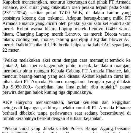
Kapolsek menerangkan, menurut keterangan dari pihak PT Armada
Finance, aksi curat yang dilakukan oleh pelaku terjadi pada Sabtu
(23/11/2024), sekitar pukul 17.00 WIB, di dalam kantor yang
posisinya kosong dan terkunci. Adapun barang-barang milik PT
Armada Finance yang dicuri oleh pelaku yakni satu set sound aktif
merek Robot warna hitam, Laptop merek Lenovo G460 warna
hitam, Charging Laptop merek Lenovo, tas merek Dicota warna
hitam, cooling pad, mouse, tabung gas elpiji 3 kg dan blower AC
merek Daikin Thailand 1 PK berikut pipa serta kabel AC sepanjang
22 meter.
“Pelaku melakukan aksi curat dengan cara memanjat tembok ke
lantai 2, lalu merusak gembok pintu, masuk ke dalam ruangan,
membuka pintu ruangan Kepala Cabang PT Armada Finance, lalu
mencuri barang-barang yang ada disana. Akibat kejadian curat ini,
pihak dari PT Armada Finance mengalami kerugian yang ditaksir
Rp 9.050.000,- (sembilan juta lima puluh ribu rupiah),” papar
perwira dengan balok kuning tiga dipundaknya.
AKP Haryono menambahkan, berkat keuletan dan kegigihan
petugas di lapangan, akhirnya pelaku curat di PT Armada Finance
berhasil dibekuk tanpa perlawanan saat sedang bersembunyi di
rumah kerabatnya berikut dengan BB hasil kejahatan.
“Pelaku curat yang dibekuk oleh Polsek Banjar Agung bersama