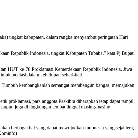
ka) tingkat kabupaten, dalam rangka menyambut peringatan Hari
an Republik Indonesia, tingkat Kabupaten Tubaba,” kata Pj.Bupati
ngatan HUT ke-78 Proklamasi Kemerdekaan Republik Indonesia. Jiwa
i implementasi dalam kehidupan sehari-hari.
rakat. Tumbuh kembangkanlah semangat membangun bangsa, memajukan
tik proklamasi, para anggota Paskibra diharapkan tetap dapat tampil
 maupun juga di lingkungan tempat tinggal masing-masing.
kukan berbagai hal yang dapat mewujudkan Indonesia yang sejahtera,
(Kominfo)