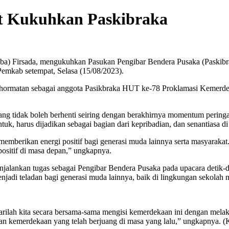
at Kukuhkan Paskibraka
ba) Firsada, mengukuhkan Pasukan Pengibar Bendera Pusaka (Paskibra
Pemkab setempat, Selasa (15/08/2023).
hormatan sebagai anggota Pasikbraka HUT ke-78 Proklamasi Kemerdeka
yang tidak boleh berhenti seiring dengan berakhirnya momentum peri
tuk, harus dijadikan sebagai bagian dari kepribadian, dan senantiasa d
u memberikan energi positif bagi generasi muda lainnya serta masya
positif di masa depan,” ungkapnya.
jalankan tugas sebagai Pengibar Bendera Pusaka pada upacara detik-de
njadi teladan bagi generasi muda lainnya, baik di lingkungan sekolah
arilah kita secara bersama-sama mengisi kemerdekaan ini dengan mela
awan kemerdekaan yang telah berjuang di masa yang lalu,” ungkapnya. 