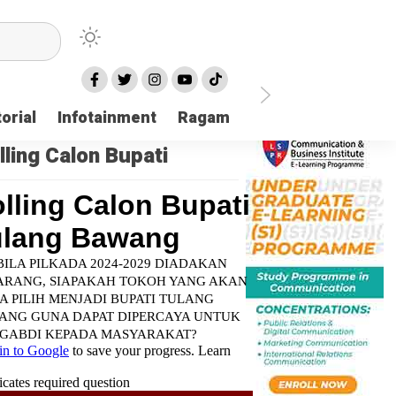
orial
Infotainment
Ragam
TNI POLRI
Login
lling Calon Bupati