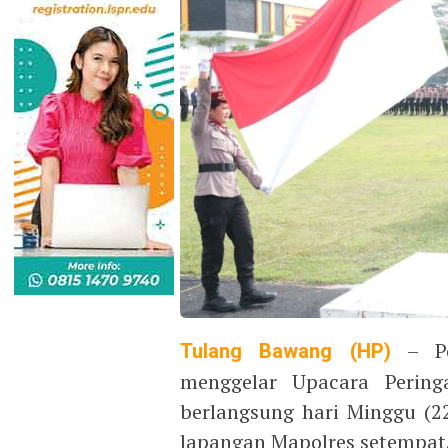
Tulang Bawang (HP)
– Po
menggelar Upacara Perin
berlangsung hari Minggu (22
lapangan Mapolres setempat