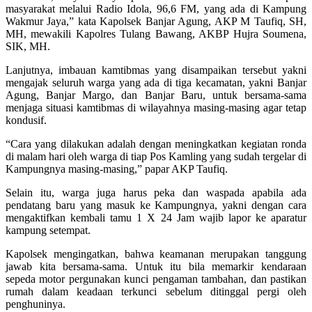
masyarakat melalui Radio Idola, 96,6 FM, yang ada di Kampung
Wakmur Jaya,” kata Kapolsek Banjar Agung, AKP M Taufiq, SH,
MH, mewakili Kapolres Tulang Bawang, AKBP Hujra Soumena,
SIK, MH.
Lanjutnya, imbauan kamtibmas yang disampaikan tersebut yakni
mengajak seluruh warga yang ada di tiga kecamatan, yakni Banjar
Agung, Banjar Margo, dan Banjar Baru, untuk bersama-sama
menjaga situasi kamtibmas di wilayahnya masing-masing agar tetap
kondusif.
“Cara yang dilakukan adalah dengan meningkatkan kegiatan ronda
di malam hari oleh warga di tiap Pos Kamling yang sudah tergelar di
Kampungnya masing-masing,” papar AKP Taufiq.
Selain itu, warga juga harus peka dan waspada apabila ada
pendatang baru yang masuk ke Kampungnya, yakni dengan cara
mengaktifkan kembali tamu 1 X 24 Jam wajib lapor ke aparatur
kampung setempat.
Kapolsek mengingatkan, bahwa keamanan merupakan tanggung
jawab kita bersama-sama. Untuk itu bila memarkir kendaraan
sepeda motor pergunakan kunci pengaman tambahan, dan pastikan
rumah dalam keadaan terkunci sebelum ditinggal pergi oleh
penghuninya.