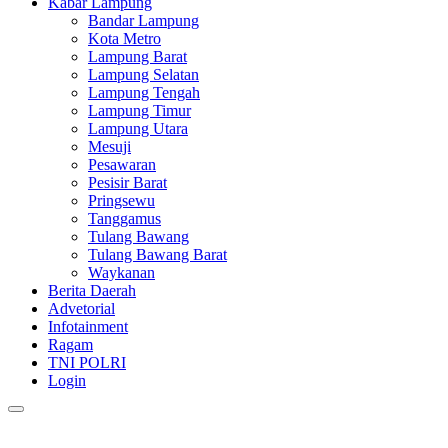
Kabar Lampung
Bandar Lampung
Kota Metro
Lampung Barat
Lampung Selatan
Lampung Tengah
Lampung Timur
Lampung Utara
Mesuji
Pesawaran
Pesisir Barat
Pringsewu
Tanggamus
Tulang Bawang
Tulang Bawang Barat
Waykanan
Berita Daerah
Advetorial
Infotainment
Ragam
TNI POLRI
Login