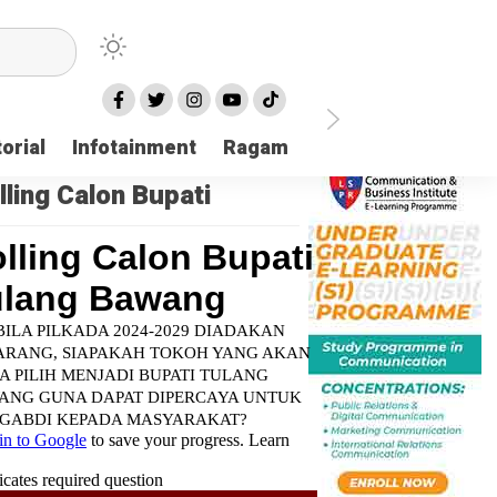
orial
Infotainment
Ragam
TNI POLRI
Login
lling Calon Bupati