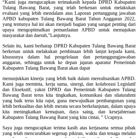
“Kami juga mengucapkan terimakasih kepada DPRD Kabupaten
Tulang Bawang Barat, yang telah berkenan untuk melakukan
evaluasi yang lebih mendalam atas Laporan pertanggung jawaban
APBD kabupaten Tulang Bawang Barat Tahun Anggaran 2022,
yang tentunya hal ini akan menjadi bagian yang sangat penting dari
upaya mengoptimalkan pemanfaatan APBD untuk memajukan
masyarakat dan daerah,”Lanjutnya.
Selain itu, kami berharap DPRD Kabupaten Tulang Bawang Barat
berkenan untuk melakukan pembinaan lebih lanjut kepada kami,
khususnya dalam hal pengelolaan dan pertanggungjawaban
anggaran, sehingga untuk ke depan jajaran aparatur Pemerintah
Kabupaten Tulang Bawang Barat akan dapat
menunjukkan kinerja yang lebih baik dalam merealisasikan APBD.
Kami juga meminta, kerja sama, sinergi, dan kolaborasi Legislatif
dan Eksekutif, yakni DPRD dan Pemerintah Kabupaten Tulang
Bawang Barat terus kita tingkatkan, komunikasi dan silaturahmi
yang baik terus kita rajut, guna mewujudkan pembangunan yang
lebih berkualitas dan lebih merata secara berkelanjutan, dalam upaya
kita meningkatkan kemajuan, daya saing, dan kesejahteraan
Kabupaten Tulang Bawang Barat yang kita cintai, ” Ucapnya.
Saya juga mengucapkan terima kasih atas kerjasama semua pihak
yang telah mencurahkan segenap pikiran, waktu dan tenaga melalui