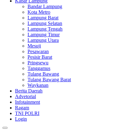
Kabar Lampung
Bandar Lampung
Kota Metro
Lampung Barat
Lampung Selatan
Lampung Tengah
Lampung Timur
Lampung Utara
Mesuji
Pesawaran
Pesisir Barat
Pringsewu
Tanggamus
Tulang Bawang
Tulang Bawang Barat
Waykanan
Berita Daerah
Advetorial
Infotainment
Ragam
TNI POLRI
Login