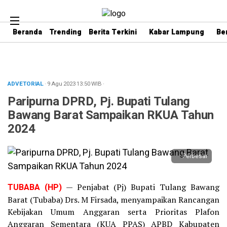
Beranda
Trending
Berita Terkini
Kabar Lampung
Be
ADVETORIAL
· 9 Agu 2023
13:50
WIB
·
Paripurna DPRD, Pj. Bupati Tulang
Bawang Barat Sampaikan RKUA Tahun
2024
Perbesar
TUBABA
(HP)
— Penjabat (Pj) Bupati Tulang Bawang
Barat (Tubaba) Drs. M Firsada, menyampaikan Rancangan
Kebijakan Umum Anggaran serta Prioritas Plafon
Anggaran Sementara (KUA PPAS) APBD Kabupaten