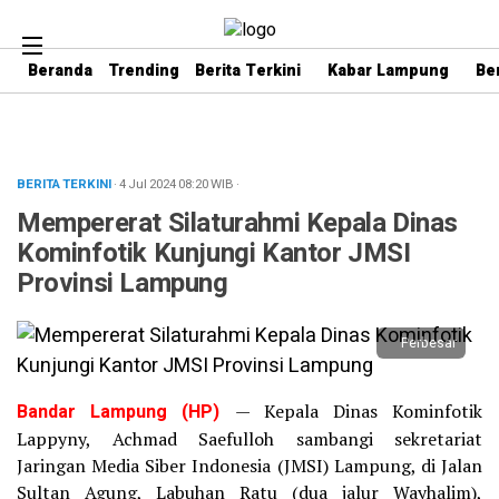
Beranda
Trending
Berita Terkini
Kabar Lampung
Be
BERITA TERKINI
· 4 Jul 2024
08:20
WIB
·
Mempererat Silaturahmi Kepala Dinas
Kominfotik Kunjungi Kantor JMSI
Provinsi Lampung
Perbesar
Bandar Lampung (HP)
— Kepala Dinas Kominfotik
Lappyny, Achmad Saefulloh sambangi sekretariat
Jaringan Media Siber Indonesia (JMSI) Lampung, di Jalan
Sultan Agung, Labuhan Ratu (dua jalur Wayhalim),