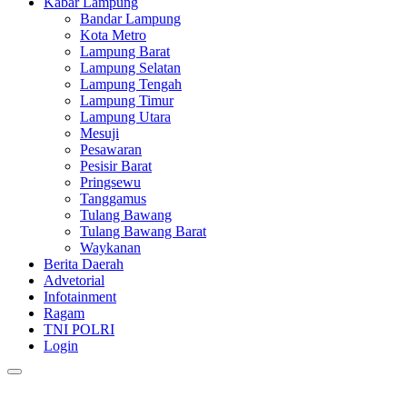
Kabar Lampung
Bandar Lampung
Kota Metro
Lampung Barat
Lampung Selatan
Lampung Tengah
Lampung Timur
Lampung Utara
Mesuji
Pesawaran
Pesisir Barat
Pringsewu
Tanggamus
Tulang Bawang
Tulang Bawang Barat
Waykanan
Berita Daerah
Advetorial
Infotainment
Ragam
TNI POLRI
Login