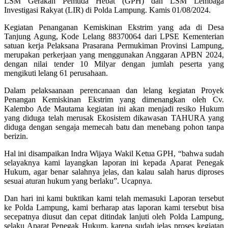
LSM Gerakan Pemuda Hebat (GPH) dan LSM Lembaga
Investigasi Rakyat (LIR) di Polda Lampung. Kamis 01/08/2024.
Kegiatan Penanganan Kemiskinan Ekstrim yang ada di Desa
Tanjung Agung, Kode Lelang 88370064 dari LPSE Kementerian
satuan kerja Pelaksana Prasarana Permukiman Provinsi Lampung,
merupakan perkerjaan yang menggunakan Anggaran APBN 2024,
dengan nilai tender 10 Milyar dengan jumlah peserta yang
mengikuti lelang 61 perusahaan.
Dalam pelaksaanaan perencanaan dan lelang kegiatan Proyek
Penangan Kemiskinan Ekstrim yang dimenangkan oleh Cv.
Kalembo Ade Mautama kegiatan ini akan menjadi resiko Hukum
yang diduga telah merusak Ekosistem dikawasan TAHURA yang
diduga dengan sengaja memecah batu dan menebang pohon tanpa
berizin.
Hal ini disampaikan Indra Wijaya Wakil Ketua GPH, “bahwa sudah
selayaknya kami layangkan laporan ini kepada Aparat Penegak
Hukum, agar benar salahnya jelas, dan kalau salah harus diproses
sesuai aturan hukum yang berlaku”. Ucapnya.
Dan hari ini kami buktikan kami telah memasuki Laporan tersebut
ke Polda Lampung, kami berharap atas laporan kami tersebut bisa
secepatnya diusut dan cepat ditindak lanjuti oleh Polda Lampung,
selaku Aparat Penegak Hukum, karena sudah jelas proses kegiatan