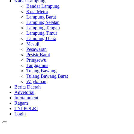
Kabar Lampung
Bandar Lampung
Kota Metro
Lampung Barat
Lampung Selatan
Lampung Tengah
Lampung Timur
Lampung Utara
Mesuji
Pesawaran
Pesisir Barat
Pringsewu
Tanggamus
Tulang Bawang
Tulang Bawang Barat
Waykanan
Berita Daerah
Advetorial
Infotainment
Ragam
TNI POLRI
Login