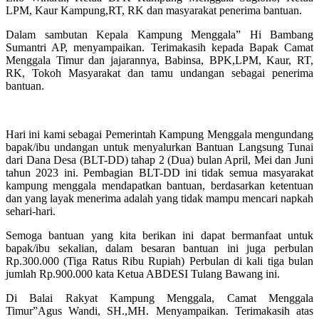
LPM, Kaur Kampung,RT, RK dan masyarakat penerima bantuan.
Dalam sambutan Kepala Kampung Menggala” Hi Bambang
Sumantri AP, menyampaikan. Terimakasih kepada Bapak Camat
Menggala Timur dan jajarannya, Babinsa, BPK,LPM, Kaur, RT,
RK, Tokoh Masyarakat dan tamu undangan sebagai penerima
bantuan.
Hari ini kami sebagai Pemerintah Kampung Menggala mengundang
bapak/ibu undangan untuk menyalurkan Bantuan Langsung Tunai
dari Dana Desa (BLT-DD) tahap 2 (Dua) bulan April, Mei dan Juni
tahun 2023 ini. Pembagian BLT-DD ini tidak semua masyarakat
kampung menggala mendapatkan bantuan, berdasarkan ketentuan
dan yang layak menerima adalah yang tidak mampu mencari napkah
sehari-hari.
Semoga bantuan yang kita berikan ini dapat bermanfaat untuk
bapak/ibu sekalian, dalam besaran bantuan ini juga perbulan
Rp.300.000 (Tiga Ratus Ribu Rupiah) Perbulan di kali tiga bulan
jumlah Rp.900.000 kata Ketua ABDESI Tulang Bawang ini.
Di Balai Rakyat Kampung Menggala, Camat Menggala
Timur”Agus Wandi, SH.,MH. Menyampaikan. Terimakasih atas