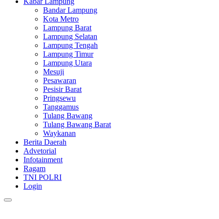
Kabar Lampung
Bandar Lampung
Kota Metro
Lampung Barat
Lampung Selatan
Lampung Tengah
Lampung Timur
Lampung Utara
Mesuji
Pesawaran
Pesisir Barat
Pringsewu
Tanggamus
Tulang Bawang
Tulang Bawang Barat
Waykanan
Berita Daerah
Advetorial
Infotainment
Ragam
TNI POLRI
Login