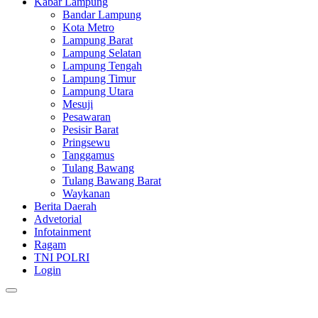
Kabar Lampung
Bandar Lampung
Kota Metro
Lampung Barat
Lampung Selatan
Lampung Tengah
Lampung Timur
Lampung Utara
Mesuji
Pesawaran
Pesisir Barat
Pringsewu
Tanggamus
Tulang Bawang
Tulang Bawang Barat
Waykanan
Berita Daerah
Advetorial
Infotainment
Ragam
TNI POLRI
Login