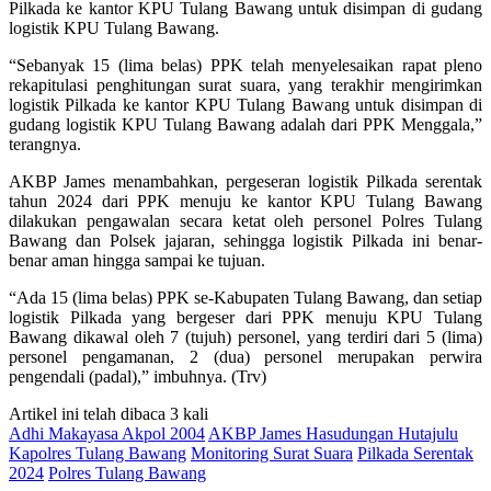
Pilkada ke kantor KPU Tulang Bawang untuk disimpan di gudang
logistik KPU Tulang Bawang.
“Sebanyak 15 (lima belas) PPK telah menyelesaikan rapat pleno
rekapitulasi penghitungan surat suara, yang terakhir mengirimkan
logistik Pilkada ke kantor KPU Tulang Bawang untuk disimpan di
gudang logistik KPU Tulang Bawang adalah dari PPK Menggala,”
terangnya.
AKBP James menambahkan, pergeseran logistik Pilkada serentak
tahun 2024 dari PPK menuju ke kantor KPU Tulang Bawang
dilakukan pengawalan secara ketat oleh personel Polres Tulang
Bawang dan Polsek jajaran, sehingga logistik Pilkada ini benar-
benar aman hingga sampai ke tujuan.
“Ada 15 (lima belas) PPK se-Kabupaten Tulang Bawang, dan setiap
logistik Pilkada yang bergeser dari PPK menuju KPU Tulang
Bawang dikawal oleh 7 (tujuh) personel, yang terdiri dari 5 (lima)
personel pengamanan, 2 (dua) personel merupakan perwira
pengendali (padal),” imbuhnya. (Trv)
Artikel ini telah dibaca 3 kali
Adhi Makayasa Akpol 2004
AKBP James Hasudungan Hutajulu
Kapolres Tulang Bawang
Monitoring Surat Suara
Pilkada Serentak
2024
Polres Tulang Bawang