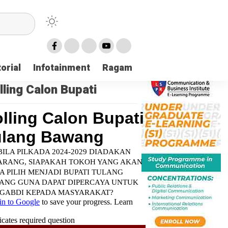
orial
Infotainment
Ragam
TNI POLRI
Login
lling Calon Bupati