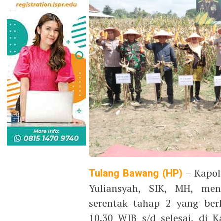
Tulang Bawang (HP)
– Kapol
Yuliansyah, SIK, MH, men
serentak tahap 2 yang berl
10.30 WIB s/d selesai, di