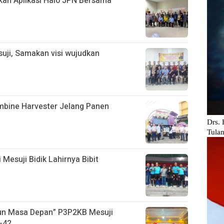
kan Aplikasi Halo JPN Bersama
uji, Samakan visi wujudkan
ombine Harvester Jelang Panen
 Mesuji Bidik Lahirnya Bibit
gun Masa Depan” P3P2KB Mesuji
-42