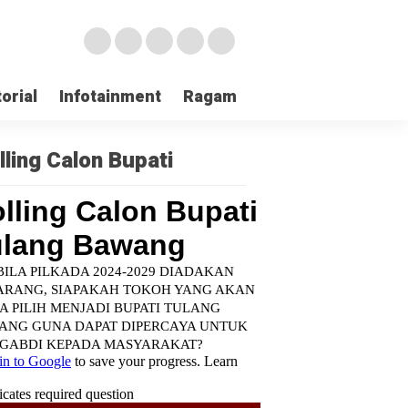
orial
Infotainment
Ragam
TNI POLRI
Login
lling Calon Bupati