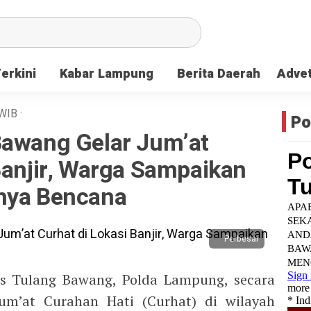
Terkini
Kabar Lampung
Berita Daerah
Advet
WIB
·
Po
Bawang Gelar Jum’at
Banjir, Warga Sampaikan
nya Bencana
Perbesar
s Tulang Bawang, Polda Lampung, secara
Jum’at Curahan Hati (Curhat) di wilayah