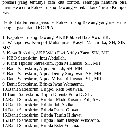
prestasi yang tentunya bisa kita contoh, sehingga nantinya bisa
membawa citra Polres Tulang Bawang semakin baik,” ucap Kompol
Yaya.
Berikut daftar nama personel Polres Tulang Bawang yang menerima
penghargaan dari TRC PPA :
1. Kapolres Tulang Bawang, AKBP Jibrael Bata Awi, SIK.
2. Wakapolres, Kompol Muhammad Kasyfi Mahardika, SH, SIK,
MM.
3. Kasat Reskrim, AKP Wido Dwi Arifiya Zaen, SIK, MH.
4. KBO Satreskrim, Iptu Abdullah.
5. Kanit Tipidter Satreskrim, Ipda M Haekal, SH, MH.
6. Banit Satreskrim, Aipda Suhadi, SH, MH.
7. Banit Satreskrim, Aipda Denny Suryawan, SH, MH.
8. Banit Satreskrim, Aipda M Fachri Husnan, SH, MH.
9. Banit Satreskrim, Bripka Iwan Wartatama.
10.Banit Satreskrim, Brigpol Redi Setiawan.
11.Banit Satreskrim, Briptu Dinanta Putra D, SH.
12.Banit Satreskrim, Briptu I Made Kusuma Adi, SH.
13.Banit Satreskrim, Briptu Iluh Astika.
14.Banit Satreskrim, Bripda Rama Giovani.
15.Banit Satreskrim, Bripda Taufiq Hidayat.
16.Banit Satreskrim, Bripda Ilham Dasyad Wibosono.
17.Banit Satreskrim, Bripda Ester Yohana.