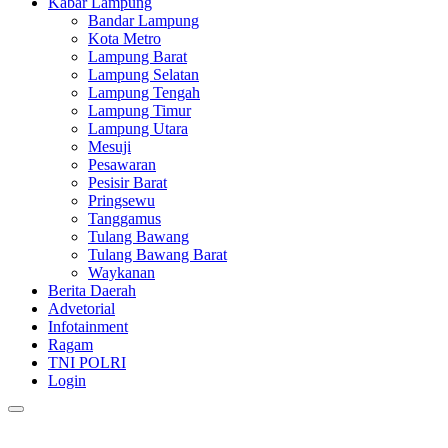
Kabar Lampung
Bandar Lampung
Kota Metro
Lampung Barat
Lampung Selatan
Lampung Tengah
Lampung Timur
Lampung Utara
Mesuji
Pesawaran
Pesisir Barat
Pringsewu
Tanggamus
Tulang Bawang
Tulang Bawang Barat
Waykanan
Berita Daerah
Advetorial
Infotainment
Ragam
TNI POLRI
Login