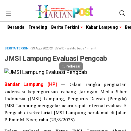
Beranda
Trending
Berita Terkini
Kabar Lampung
Be
BERITA TERKINI
· 23 Agu 2023
21:55
WIB
·
waktu baca 1 menit
JMSI Lampung Evaluasi Pengcab
Perbesar
Bandar Lampung (HP)
— Dalam rangka penguatan
kaderisasi kepengurusan cabang Jaringan Media Siber
Indonesia (JMSI) Lampung, Pengurus Daerah (Pengda)
JMSI Lampung menggelar acara rapat internal evaluasi 5
Pengcab di sekretariat JMSI Lampung beralamat di Jalan
P. Emir M. Noer, rabu (23/8/2023).