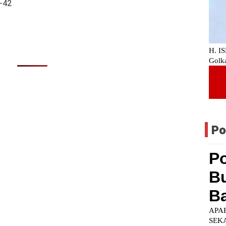
-42
Po