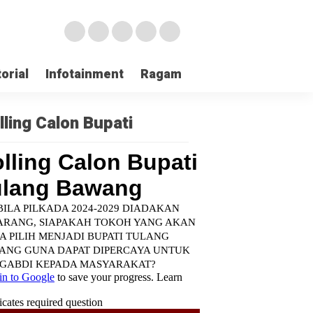
orial
Infotainment
Ragam
TNI POLRI
Login
lling Calon Bupati