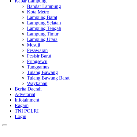
Kabar Lampung
Bandar Lampung
Kota Metro
Lampung Barat
Lampung Selatan
Lampung Tengah
Lampung Timur
Lampung Utara
Mesuji
Pesawaran
Pesisir Barat
Pringsewu
Tanggamus
Tulang Bawang
Tulang Bawang Barat
Waykanan
Berita Daerah
Advetorial
Infotainment
Ragam
TNI POLRI
Login