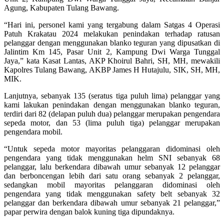
Agung, Kabupaten Tulang Bawang.
“Hari ini, personel kami yang tergabung dalam Satgas 4 Operasi
Patuh Krakatau 2024 melakukan penindakan terhadap ratusan
pelanggar dengan menggunakan blanko teguran yang dipusatkan di
Jalintim Km 145, Pasar Unit 2, Kampung Dwi Warga Tunggal
Jaya,” kata Kasat Lantas, AKP Khoirul Bahri, SH, MH, mewakili
Kapolres Tulang Bawang, AKBP James H Hutajulu, SIK, SH, MH,
MIK.
Lanjutnya, sebanyak 135 (seratus tiga puluh lima) pelanggar yang
kami lakukan penindakan dengan menggunakan blanko teguran,
terdiri dari 82 (delapan puluh dua) pelanggar merupakan pengendara
sepeda motor, dan 53 (lima puluh tiga) pelanggar merupakan
pengendara mobil.
“Untuk sepeda motor mayoritas pelanggaran didominasi oleh
pengendara yang tidak menggunakan helm SNI sebanyak 68
pelanggar, lalu berkendara dibawah umur sebanyak 12 pelanggar
dan berboncengan lebih dari satu orang sebanyak 2 pelanggar,
sedangkan mobil mayoritas pelanggaran didominasi oleh
pengendara yang tidak menggunakan safety belt sebanyak 32
pelanggar dan berkendara dibawah umur sebanyak 21 pelanggar,”
papar perwira dengan balok kuning tiga dipundaknya.