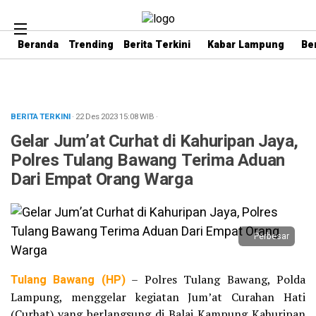
Beranda
Trending
Berita Terkini
Kabar Lampung
Be
BERITA TERKINI
· 22 Des 2023
15:08
WIB
·
Gelar Jum’at Curhat di Kahuripan Jaya,
Polres Tulang Bawang Terima Aduan
Dari Empat Orang Warga
Perbesar
Tulang Bawang (HP)
– Polres Tulang Bawang, Polda
Lampung, menggelar kegiatan Jum’at Curahan Hati
(Curhat) yang berlangsung di Balai Kampung Kahuripan