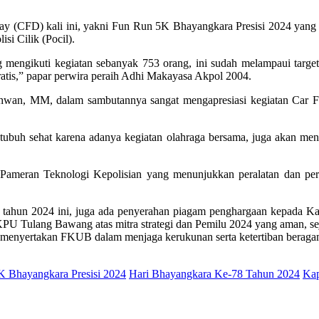
y (CFD) kali ini, yakni Fun Run 5K Bhayangkara Presisi 2024 yang d
i Cilik (Pocil).
mengikuti kegiatan sebanyak 753 orang, ini sudah melampaui target 
ratis,” papar perwira peraih Adhi Makayasa Akpol 2004.
khwan, MM, dalam sambutannya sangat mengapresiasi kegiatan Car F
t tubuh sehat karena adanya kegiatan olahraga bersama, juga akan
 Pameran Teknologi Kepolisian yang menunjukkan peralatan dan pers
ahun 2024 ini, juga ada penyerahan piagam penghargaan kepada Kap
KPU Tulang Bawang atas mitra strategi dan Pemilu 2024 yang aman, 
menyertakan FKUB dalam menjaga kerukunan serta ketertiban beraga
 Bhayangkara Presisi 2024
Hari Bhayangkara Ke-78 Tahun 2024
Kap