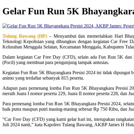
Gelar Fun Run 5K Bhayangkara 
Tulang Bawang (HP)
– Menyambut dan memeriahkan Hari Bhaya
Teknologi Kepolisian yang dibungkus dengan kegiatan Car Free 
Kelurahan Menggala Selatan, Kecamatan Menggala, Kabupaten Tul
Dalam kegiatan Car Free Day (CFD), selain ada Fun Run 5K dan P
(Pocil) yang membuat para pengunjung tampak antusias.
Kegiatan Fun Run 5K Bhayangkara Presisi 2024 ini tidak dipungut bia
animo yang terdaftar sebanyak 815 peserta.
Adapun para pemenang lomba Fun Run 5K Bhayangkara Presisi 2024 u
meraih Juara I nomor peserta 229, Juara II nomor peserta 228, dan Jua
Para pemenang lomba Fun Run 5K Bhayangkara Presisi 2024, selain 
baik putra maupun putri masing-masing sebesar Rp 750 Ribu, dan Jua
“Car Free Day (CFD) yang kami gelar hari ini, merupakan rangkai
Juli 2024 nanti,” kata Kapolres Tulang Bawang, AKBP James H Hu