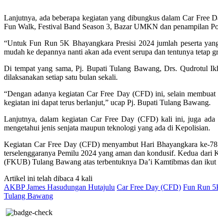
Lanjutnya, ada beberapa kegiatan yang dibungkus dalam Car Free Da
Fun Walk, Festival Band Season 3, Bazar UMKN dan penampilan Polis
“Untuk Fun Run 5K Bhayangkara Presisi 2024 jumlah peserta yang 
mudah ke depannya nanti akan ada event serupa dan tentunya tetap g
Di tempat yang sama, Pj. Bupati Tulang Bawang, Drs. Qudrotul I
dilaksanakan setiap satu bulan sekali.
“Dengan adanya kegiatan Car Free Day (CFD) ini, selain membua
kegiatan ini dapat terus berlanjut,” ucap Pj. Bupati Tulang Bawang.
Lanjutnya, dalam kegiatan Car Free Day (CFD) kali ini, juga ada
mengetahui jenis senjata maupun teknologi yang ada di Kepolisian.
Kegiatan Car Free Day (CFD) menyambut Hari Bhayangkara ke-78 t
terselenggaranya Pemilu 2024 yang aman dan kondusif. Kedua dari 
(FKUB) Tulang Bawang atas terbentuknya Da’i Kamtibmas dan ikut 
Artikel ini telah dibaca 4 kali
AKBP James Hasudungan Hutajulu
Car Free Day (CFD)
Fun Run 5K
Tulang Bawang