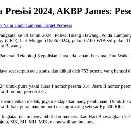
Presisi 2024, AKBP James: Pes
Perbesar
ngkara ke-78 tahun 2024, Polres Tulang Bawang, Polda Lampung
Day (CFD), hari Minggu (16/06/2024), pukul 07.00 WIB s/d pukul 1
ang Bawang.
ameran Teknologi Kepolisian, juga ada senam bersama, Fun Walk, 
ya sepeserpun atau gratis, dan diikuti oleh 753 peserta yang berasal
ntuk putra yakni Juara I nomor peserta 314, Juara II nomor peserta
ra III nomor peserta 231.
mendapatkan medali, juga mendapatkan uang pembinaan. Untuk Juara I 
ra III baik putra maupun putri masing-masing sebesar Rp 500 Ribu.
an kegiatan dalam menyambut dan memeriahkan Hari Bhayangkara ke-78
tajulu, SIK, SH, MH, MIK, mengawali sambutannya.