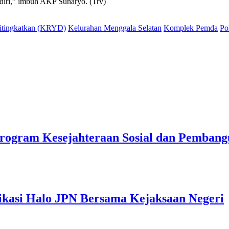
ndiri,” imbuh AKP Sunaryo. (Trv)
Ditingkatkan (KRYD)
Kelurahan Menggala Selatan
Komplek Pemda
Po
rogram Kesejahteraan Sosial dan Pemban
ikasi Halo JPN Bersama Kejaksaan Negeri