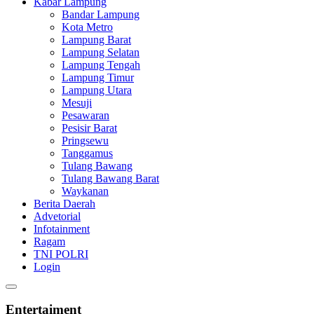
Kabar Lampung
Bandar Lampung
Kota Metro
Lampung Barat
Lampung Selatan
Lampung Tengah
Lampung Timur
Lampung Utara
Mesuji
Pesawaran
Pesisir Barat
Pringsewu
Tanggamus
Tulang Bawang
Tulang Bawang Barat
Waykanan
Berita Daerah
Advetorial
Infotainment
Ragam
TNI POLRI
Login
Entertaiment