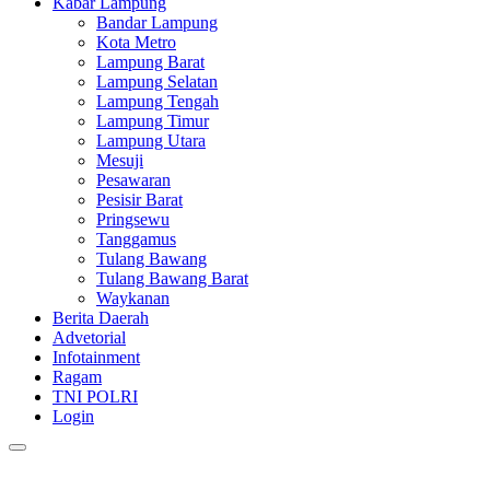
Kabar Lampung
Bandar Lampung
Kota Metro
Lampung Barat
Lampung Selatan
Lampung Tengah
Lampung Timur
Lampung Utara
Mesuji
Pesawaran
Pesisir Barat
Pringsewu
Tanggamus
Tulang Bawang
Tulang Bawang Barat
Waykanan
Berita Daerah
Advetorial
Infotainment
Ragam
TNI POLRI
Login