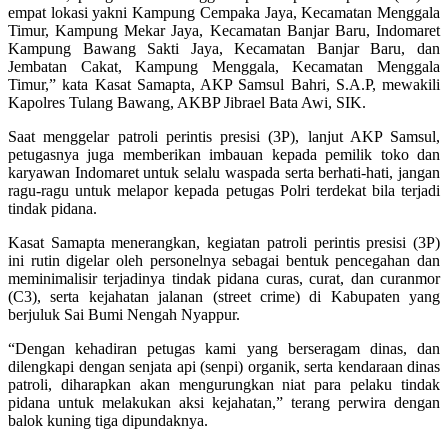
empat lokasi yakni Kampung Cempaka Jaya, Kecamatan Menggala
Timur, Kampung Mekar Jaya, Kecamatan Banjar Baru, Indomaret
Kampung Bawang Sakti Jaya, Kecamatan Banjar Baru, dan
Jembatan Cakat, Kampung Menggala, Kecamatan Menggala
Timur,” kata Kasat Samapta, AKP Samsul Bahri, S.A.P, mewakili
Kapolres Tulang Bawang, AKBP Jibrael Bata Awi, SIK.
Saat menggelar patroli perintis presisi (3P), lanjut AKP Samsul,
petugasnya juga memberikan imbauan kepada pemilik toko dan
karyawan Indomaret untuk selalu waspada serta berhati-hati, jangan
ragu-ragu untuk melapor kepada petugas Polri terdekat bila terjadi
tindak pidana.
Kasat Samapta menerangkan, kegiatan patroli perintis presisi (3P)
ini rutin digelar oleh personelnya sebagai bentuk pencegahan dan
meminimalisir terjadinya tindak pidana curas, curat, dan curanmor
(C3), serta kejahatan jalanan (street crime) di Kabupaten yang
berjuluk Sai Bumi Nengah Nyappur.
“Dengan kehadiran petugas kami yang berseragam dinas, dan
dilengkapi dengan senjata api (senpi) organik, serta kendaraan dinas
patroli, diharapkan akan mengurungkan niat para pelaku tindak
pidana untuk melakukan aksi kejahatan,” terang perwira dengan
balok kuning tiga dipundaknya.