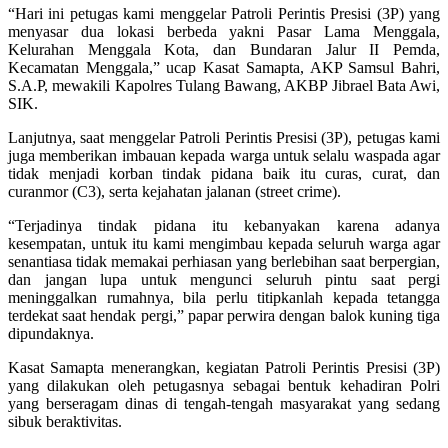
“Hari ini petugas kami menggelar Patroli Perintis Presisi (3P) yang
menyasar dua lokasi berbeda yakni Pasar Lama Menggala,
Kelurahan Menggala Kota, dan Bundaran Jalur II Pemda,
Kecamatan Menggala,” ucap Kasat Samapta, AKP Samsul Bahri,
S.A.P, mewakili Kapolres Tulang Bawang, AKBP Jibrael Bata Awi,
SIK.
Lanjutnya, saat menggelar Patroli Perintis Presisi (3P), petugas kami
juga memberikan imbauan kepada warga untuk selalu waspada agar
tidak menjadi korban tindak pidana baik itu curas, curat, dan
curanmor (C3), serta kejahatan jalanan (street crime).
“Terjadinya tindak pidana itu kebanyakan karena adanya
kesempatan, untuk itu kami mengimbau kepada seluruh warga agar
senantiasa tidak memakai perhiasan yang berlebihan saat berpergian,
dan jangan lupa untuk mengunci seluruh pintu saat pergi
meninggalkan rumahnya, bila perlu titipkanlah kepada tetangga
terdekat saat hendak pergi,” papar perwira dengan balok kuning tiga
dipundaknya.
Kasat Samapta menerangkan, kegiatan Patroli Perintis Presisi (3P)
yang dilakukan oleh petugasnya sebagai bentuk kehadiran Polri
yang berseragam dinas di tengah-tengah masyarakat yang sedang
sibuk beraktivitas.