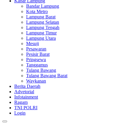
Kabar Lampung
Bandar Lampung
Kota Metro
Lampung Barat
Lampung Selatan
Lampung Tengah
Lampung Timur
Lampung Utara
Mesuji
Pesawaran
Pesisir Barat
Pringsewu
Tanggamus
Tulang Bawang
Tulang Bawang Barat
Waykanan
Berita Daerah
Advetorial
Infotainment
Ragam
TNI POLRI
Login