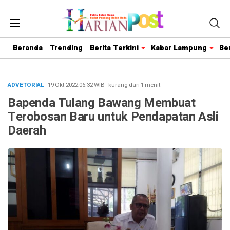
Beranda
Trending
Berita Terkini
Kabar Lampung
Be
ADVETORIAL
· 19 Okt 2022
06:32
WIB
·
kurang dari 1 menit
Bapenda Tulang Bawang Membuat
Terobosan Baru untuk Pendapatan Asli
Daerah