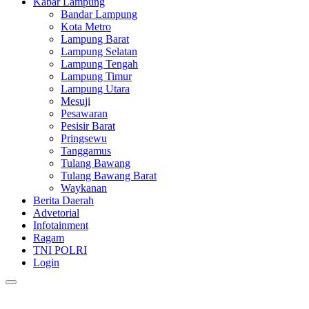
Kabar Lampung
Bandar Lampung
Kota Metro
Lampung Barat
Lampung Selatan
Lampung Tengah
Lampung Timur
Lampung Utara
Mesuji
Pesawaran
Pesisir Barat
Pringsewu
Tanggamus
Tulang Bawang
Tulang Bawang Barat
Waykanan
Berita Daerah
Advetorial
Infotainment
Ragam
TNI POLRI
Login