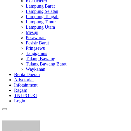
Kota Metro
Lampung Barat
Lampung Selatan
Lampung Tengah
Lampung Timur
Lampung Utara
Mesuji
Pesawaran
Pesisir Barat
Pringsewu
Tanggamus
Tulang Bawang
Tulang Bawang Barat
Waykanan
Berita Daerah
Advetorial
Infotainment
Ragam
TNI POLRI
Login