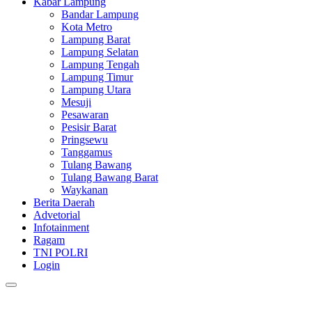
Kabar Lampung
Bandar Lampung
Kota Metro
Lampung Barat
Lampung Selatan
Lampung Tengah
Lampung Timur
Lampung Utara
Mesuji
Pesawaran
Pesisir Barat
Pringsewu
Tanggamus
Tulang Bawang
Tulang Bawang Barat
Waykanan
Berita Daerah
Advetorial
Infotainment
Ragam
TNI POLRI
Login