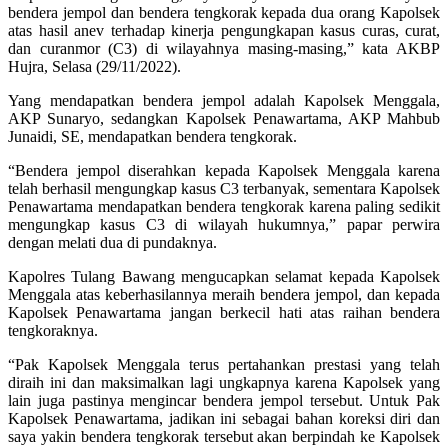
bendera jempol dan bendera tengkorak kepada dua orang Kapolsek
atas hasil anev terhadap kinerja pengungkapan kasus curas, curat,
dan curanmor (C3) di wilayahnya masing-masing,” kata AKBP
Hujra, Selasa (29/11/2022).
Yang mendapatkan bendera jempol adalah Kapolsek Menggala,
AKP Sunaryo, sedangkan Kapolsek Penawartama, AKP Mahbub
Junaidi, SE, mendapatkan bendera tengkorak.
“Bendera jempol diserahkan kepada Kapolsek Menggala karena
telah berhasil mengungkap kasus C3 terbanyak, sementara Kapolsek
Penawartama mendapatkan bendera tengkorak karena paling sedikit
mengungkap kasus C3 di wilayah hukumnya,” papar perwira
dengan melati dua di pundaknya.
Kapolres Tulang Bawang mengucapkan selamat kepada Kapolsek
Menggala atas keberhasilannya meraih bendera jempol, dan kepada
Kapolsek Penawartama jangan berkecil hati atas raihan bendera
tengkoraknya.
“Pak Kapolsek Menggala terus pertahankan prestasi yang telah
diraih ini dan maksimalkan lagi ungkapnya karena Kapolsek yang
lain juga pastinya mengincar bendera jempol tersebut. Untuk Pak
Kapolsek Penawartama, jadikan ini sebagai bahan koreksi diri dan
saya yakin bendera tengkorak tersebut akan berpindah ke Kapolsek