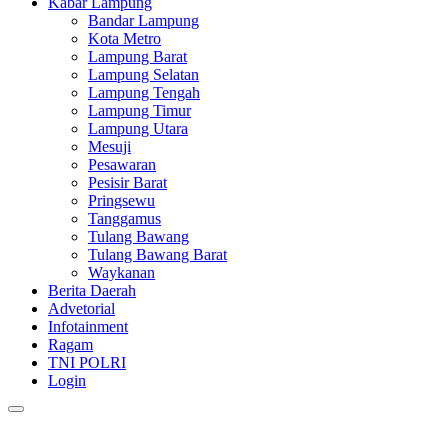
Kabar Lampung
Bandar Lampung
Kota Metro
Lampung Barat
Lampung Selatan
Lampung Tengah
Lampung Timur
Lampung Utara
Mesuji
Pesawaran
Pesisir Barat
Pringsewu
Tanggamus
Tulang Bawang
Tulang Bawang Barat
Waykanan
Berita Daerah
Advetorial
Infotainment
Ragam
TNI POLRI
Login