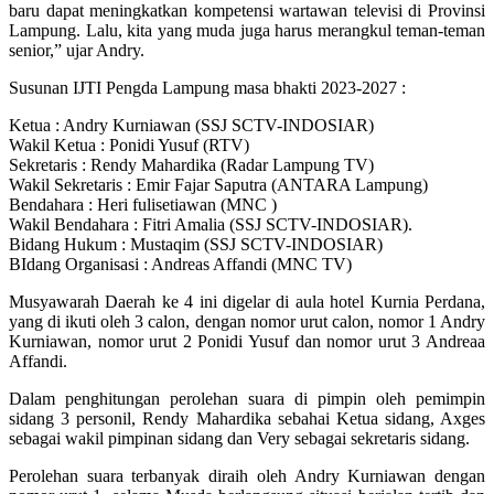
baru dapat meningkatkan kompetensi wartawan televisi di Provinsi
Lampung. Lalu, kita yang muda juga harus merangkul teman-teman
senior,” ujar Andry.
Susunan IJTI Pengda Lampung masa bhakti 2023-2027 :
Ketua : Andry Kurniawan (SSJ SCTV-INDOSIAR)
Wakil Ketua : Ponidi Yusuf (RTV)
Sekretaris : Rendy Mahardika (Radar Lampung TV)
Wakil Sekretaris : Emir Fajar Saputra (ANTARA Lampung)
Bendahara : Heri fulisetiawan (MNC )
Wakil Bendahara : Fitri Amalia (SSJ SCTV-INDOSIAR).
Bidang Hukum : Mustaqim (SSJ SCTV-INDOSIAR)
BIdang Organisasi : Andreas Affandi (MNC TV)
Musyawarah Daerah ke 4 ini digelar di aula hotel Kurnia Perdana,
yang di ikuti oleh 3 calon, dengan nomor urut calon, nomor 1 Andry
Kurniawan, nomor urut 2 Ponidi Yusuf dan nomor urut 3 Andreaa
Affandi.
Dalam penghitungan perolehan suara di pimpin oleh pemimpin
sidang 3 personil, Rendy Mahardika sebahai Ketua sidang, Axges
sebagai wakil pimpinan sidang dan Very sebagai sekretaris sidang.
Perolehan suara terbanyak diraih oleh Andry Kurniawan dengan